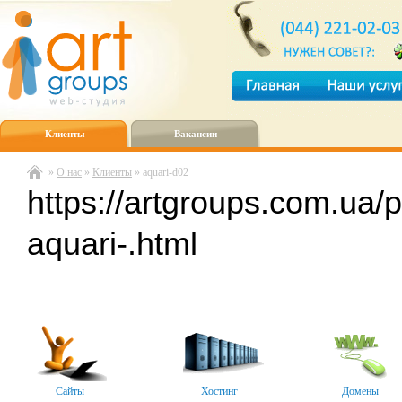
Клиенты
Вакансии
»
О нас
»
Клиенты
» aquari-d02
https://artgroups.com.ua/p
aquari-.html
Сайты
Хостинг
Домены