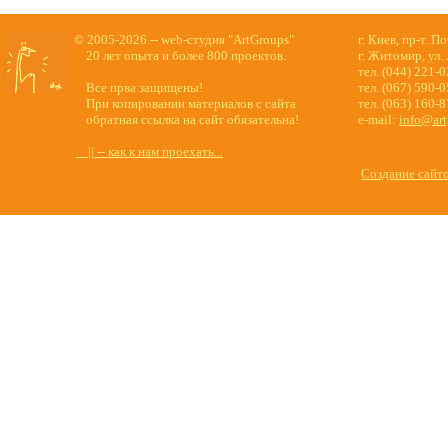
© 2005-2026 -- web-студия "ArtGroups"
г. Киев, пр-т. П
20 лет опыта и более 800 проектов.
г. Житомир, ул.
тел. (044) 221-
Все прва защищены!
тел. (067) 590-
При копировании материалов с сайта
тел. (063) 160-
обратная ссылка на сайт обязательна!
e-mail:
info@art
|| -- как к нам проехать...
Создание сайт