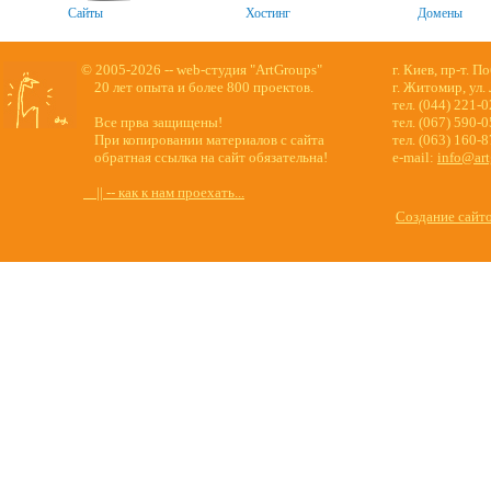
Сайты
Хостинг
Домены
© 2005-2026 -- web-студия "ArtGroups"
г. Киев, пр-т. П
20 лет опыта и более 800 проектов.
г. Житомир, ул.
тел. (044) 221-
Все прва защищены!
тел. (067) 590-
При копировании материалов с сайта
тел. (063) 160-
обратная ссылка на сайт обязательна!
e-mail:
info@art
|| -- как к нам проехать...
Создание сайт