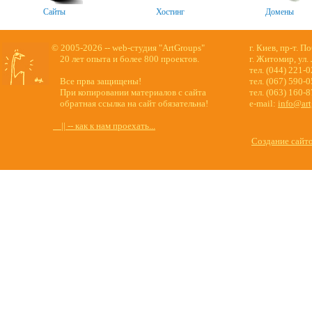
Сайты
Хостинг
Домены
© 2005-2026 -- web-студия "ArtGroups"
г. Киев, пр-т. П
20 лет опыта и более 800 проектов.
г. Житомир, ул.
тел. (044) 221-
Все прва защищены!
тел. (067) 590-
При копировании материалов с сайта
тел. (063) 160-
обратная ссылка на сайт обязательна!
e-mail:
info@art
|| -- как к нам проехать...
Создание сайт