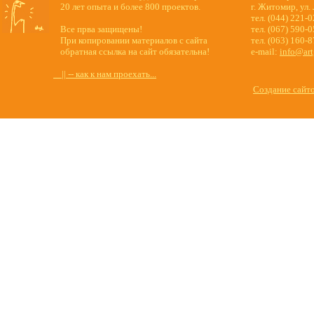
20 лет опыта и более 800 проектов.
г. Житомир, ул.
тел. (044) 221-
Все прва защищены!
тел. (067) 590-
При копировании материалов с сайта
тел. (063) 160-
обратная ссылка на сайт обязательна!
e-mail:
info@art
|| -- как к нам проехать...
Создание сайт