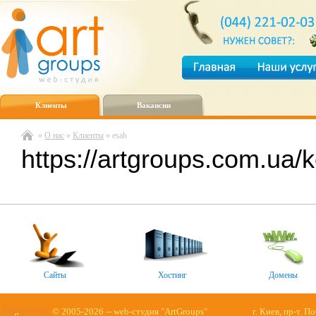
Клиенты
Вакансии
»
О нас
»
Клиенты
» esab
https://artgroups.com.ua/
Сайты
Хостинг
Домены
© 2005-2026 -- web-студия "ArtGroups"
г. Киев, пр-т. П