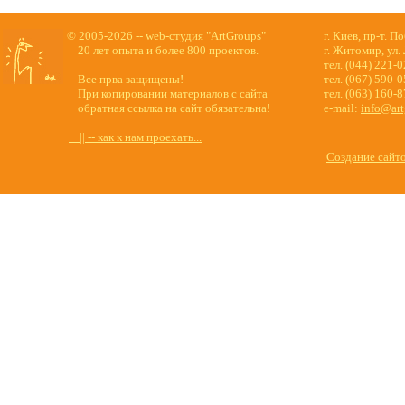
© 2005-2026 -- web-студия "ArtGroups"
г. Киев, пр-т. П
20 лет опыта и более 800 проектов.
г. Житомир, ул.
тел. (044) 221-
Все прва защищены!
тел. (067) 590-
При копировании материалов с сайта
тел. (063) 160-
обратная ссылка на сайт обязательна!
e-mail:
info@art
|| -- как к нам проехать...
Создание сайт