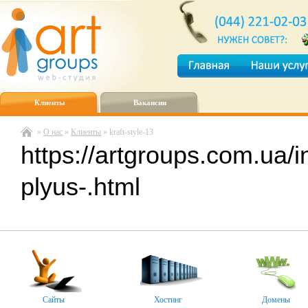
Клиенты
Вакансии
»
О нас
»
Клиенты
» kraft-style-13
https://artgroups.com.ua/
plyus-.html
Сайты
Хостинг
Домены