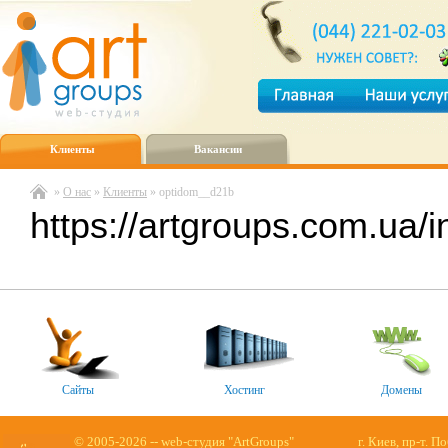
Клиенты
Вакансии
»
О нас
»
Клиенты
» optidom__d21b
https://artgroups.com.ua/i
Сайты
Хостинг
Домены
© 2005-2026 -- web-студия "ArtGroups"
г. Киев, пр-т. П