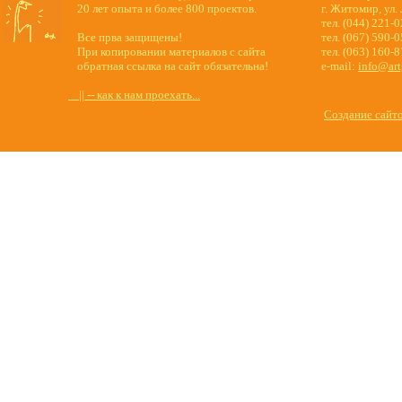
20 лет опыта и более 800 проектов.
г. Житомир, ул.
тел. (044) 221-
Все прва защищены!
тел. (067) 590-
При копировании материалов с сайта
тел. (063) 160-
обратная ссылка на сайт обязательна!
e-mail:
info@art
|| -- как к нам проехать...
Создание сайт