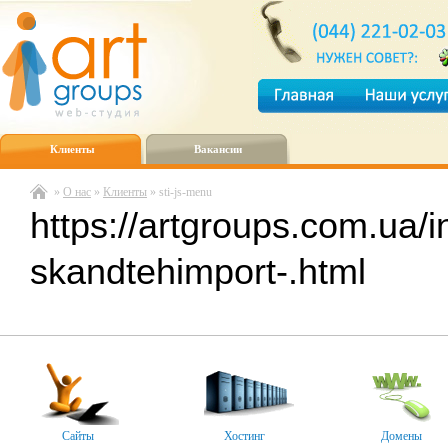
Клиенты
Вакансии
»
О нас
»
Клиенты
» sti-js-menu
https://artgroups.com.ua
skandtehimport-.html
Сайты
Хостинг
Домены