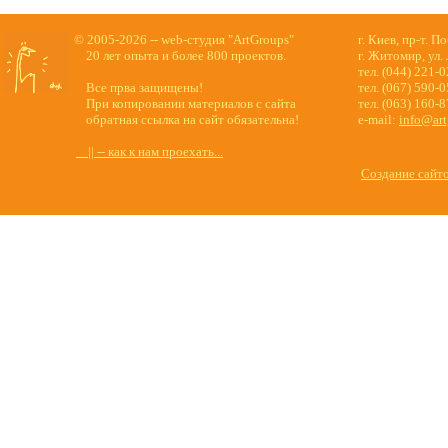
© 2005-2026 -- web-студия "ArtGroups"
г. Киев, пр-т. П
20 лет опыта и более 800 проектов.
г. Житомир, ул.
тел. (044) 221-
Все прва защищены!
тел. (067) 590-
При копировании материалов с сайта
тел. (063) 160-
обратная ссылка на сайт обязательна!
e-mail:
info@art
|| -- как к нам проехать...
Создание сайт