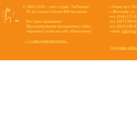
© 2005-2026 -- web-студия "ArtGroups"
г. Киев, пр-т. П
20 лет опыта и более 800 проектов.
г. Житомир, ул.
тел. (044) 221-
Все прва защищены!
тел. (067) 590-
При копировании материалов с сайта
тел. (063) 160-
обратная ссылка на сайт обязательна!
e-mail:
info@art
|| -- как к нам проехать...
Создание сайт